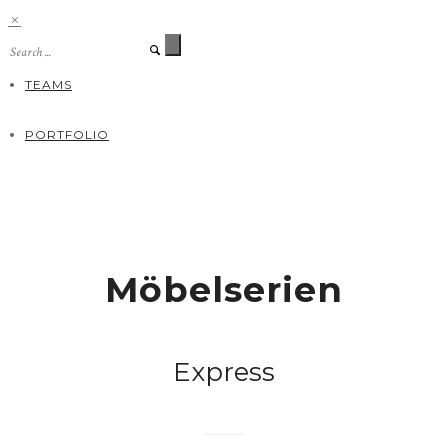
TEAMS
PORTFOLIO
LEISTUNGEN
KONTAKT
Möbelserien
Modelle gesucht
REFERENZEN
Express
JOBS
MIETSTUDIO