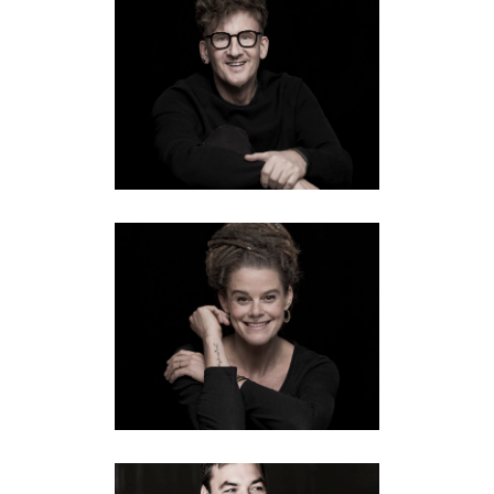
RENÉ HUNGER
Fotografie
·
Führung
NICO SIMMETH
Creative
·
Fotografie
·
Führung